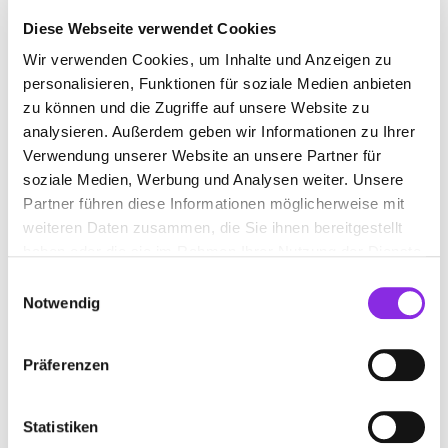
Diese Webseite verwendet Cookies
Wir verwenden Cookies, um Inhalte und Anzeigen zu
HERSTELLER VON OPTIKPRODUKTEN
personalisieren, Funktionen für soziale Medien anbieten
zu können und die Zugriffe auf unsere Website zu
analysieren. Außerdem geben wir Informationen zu Ihrer
Suchen nach
Verwendung unserer Website an unsere Partner für
soziale Medien, Werbung und Analysen weiter. Unsere
Partner führen diese Informationen möglicherweise mit
Finden
weiteren Daten zusammen, die Sie ihnen bereitgestellt
haben oder die sie im Rahmen Ihrer Nutzung der Dienste
ALLE
RAVENSBURG
gesammelt haben.
Einwilligungsauswahl
Notwendig
Präferenzen
DIE BRILLE OPTIK AMANN
Kirchstr. 13
| 88212 Ravensburg DE
Statistiken
+4975124222