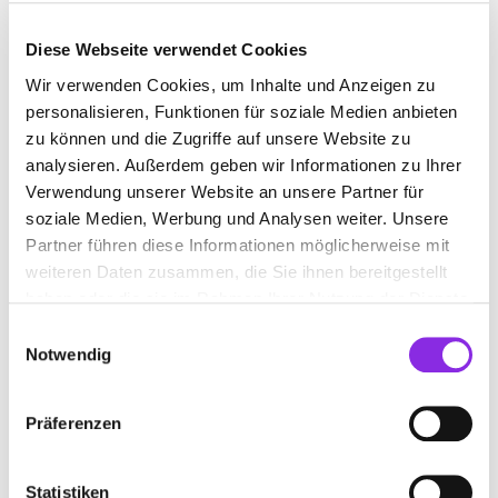
Anheggerstraße 53
| 88131 Lindau (Bodensee) DE
Diese Webseite verwendet Cookies
+498382409640
Wir verwenden Cookies, um Inhalte und Anzeigen zu
personalisieren, Funktionen für soziale Medien anbieten
www.architektur-preis.de
zu können und die Zugriffe auf unsere Website zu
analysieren. Außerdem geben wir Informationen zu Ihrer
Verwendung unserer Website an unsere Partner für
soziale Medien, Werbung und Analysen weiter. Unsere
Partner führen diese Informationen möglicherweise mit
weiteren Daten zusammen, die Sie ihnen bereitgestellt
haben oder die sie im Rahmen Ihrer Nutzung der Dienste
gesammelt haben.
Einwilligungsauswahl
Notwendig
Präferenzen
Geschlossen - öffnet am Montag um 08:00 Uhr
ARCHITEKTURBÜRO SCHEIBITZ
Statistiken