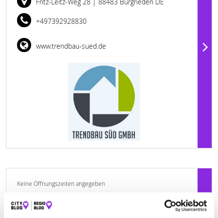
Fritz-Leitz-Weg 28
| 88483 Burgrieden DE
+497392928830
www.trendbau-sued.de
Keine Öffnungszeiten angegeben
ARCHITEKTURBÜRO CHRISTOPH PREIS