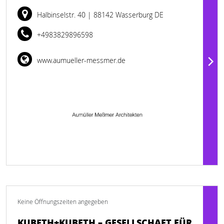
Halbinselstr. 40
| 88142 Wasserburg DE
+4983829896598
www.aumueller-messmer.de
Keine Öffnungszeiten angegeben
KUBETH+KUBETH – GESELLSCHAFT FÜR