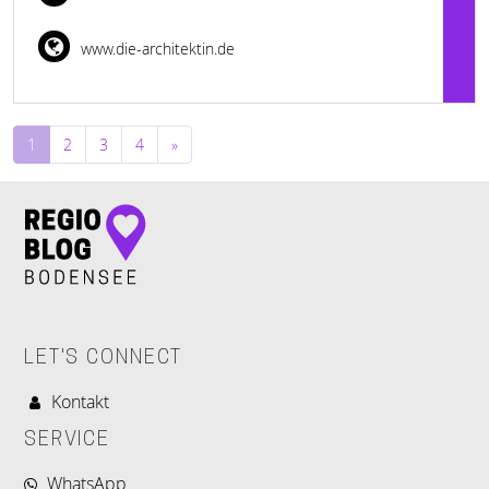
www.die-architektin.de
Beitragsnavigation
1
2
3
4
»
LET'S CONNECT
Kontakt
SERVICE
WhatsApp