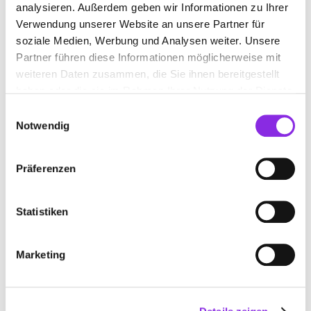
analysieren. Außerdem geben wir Informationen zu Ihrer
Verwendung unserer Website an unsere Partner für
soziale Medien, Werbung und Analysen weiter. Unsere
Partner führen diese Informationen möglicherweise mit
weiteren Daten zusammen, die Sie ihnen bereitgestellt
haben oder die sie im Rahmen Ihrer Nutzung der Dienste
gesammelt haben.
Einwilligungsauswahl
Notwendig
Präferenzen
Jetzt geöffnet
MALERBETRIEB MERK GBR
Statistiken
Lange Straße 10
| 88471 Laupheim DE
Marketing
+4973924708
www.malerbetrieb-merk.de