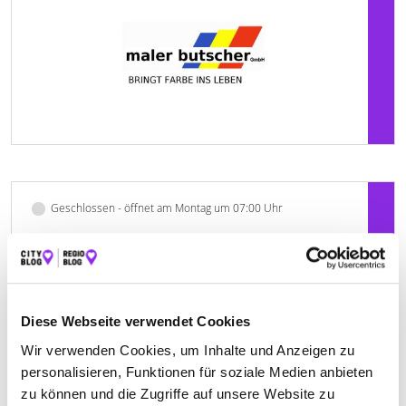
Geschlossen - öffnet am Montag um 07:00 Uhr
MALER WERNER EGBR MALER- UND
AUTOLACKIERBETRIEB
Im Urtel 21
| 88239 Wangen im Allgäu DE
Diese Webseite verwendet Cookies
+4975222551
Wir verwenden Cookies, um Inhalte und Anzeigen zu
personalisieren, Funktionen für soziale Medien anbieten
www.maler-werner-wangen.de
zu können und die Zugriffe auf unsere Website zu