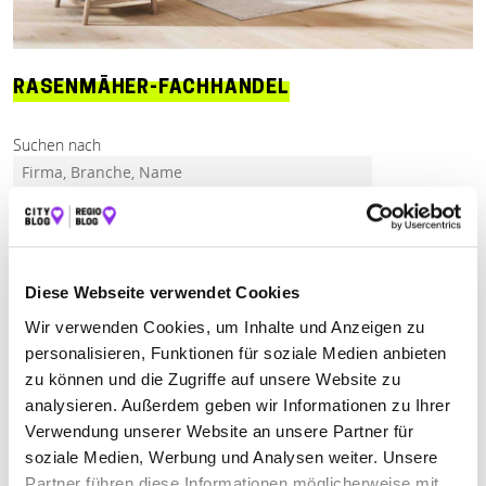
RASENMÄHER-FACHHANDEL
Suchen nach
Finden
Diese Webseite verwendet Cookies
ALLE
HERGATZ
LINDAU
Wir verwenden Cookies, um Inhalte und Anzeigen zu
personalisieren, Funktionen für soziale Medien anbieten
zu können und die Zugriffe auf unsere Website zu
Geschlossen - öffnet am Dienstag um 08:30 Uhr
analysieren. Außerdem geben wir Informationen zu Ihrer
PFAU MOTORGERÄTE INH. RAPHAEL
Verwendung unserer Website an unsere Partner für
HOLZER
soziale Medien, Werbung und Analysen weiter. Unsere
Partner führen diese Informationen möglicherweise mit