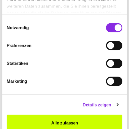
Salzstraße 11
| 88145 Hergatz DE
weiteren Daten zusammen, die Sie ihnen bereitgestellt
haben oder die sie im Rahmen Ihrer Nutzung der Dienste
+498385382
gesammelt haben.
Einwilligungsauswahl
Notwendig
pfau-motorgeraete-inh-raphael-holzer.weblocator.de
Präferenzen
Statistiken
Marketing
Details zeigen
BAUER KLAUS RASENMÄHERDIENST
Alle zulassen
Heuriedweg 30 A
| 88131 Lindau DE