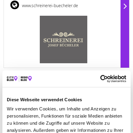
www.schreinerei-buecheler.de
Jetzt geöffnet
Diese Webseite verwendet Cookies
SCHREINEREI STEUR
Wir verwenden Cookies, um Inhalte und Anzeigen zu
Sauters 82
| 88131 Lindau-Sauters DE
personalisieren, Funktionen für soziale Medien anbieten
zu können und die Zugriffe auf unsere Website zu
+498380981787
analysieren. Außerdem geben wir Informationen zu Ihrer