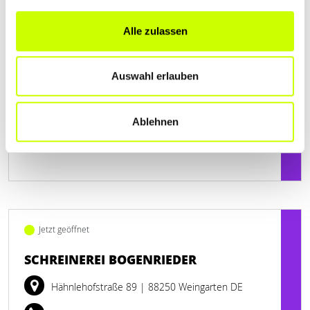
+497354934182
Alle zulassen
schreinerei-buechele.de
Auswahl erlauben
Ablehnen
Jetzt geöffnet
SCHREINEREI BOGENRIEDER
Hähnlehofstraße 89
| 88250 Weingarten DE