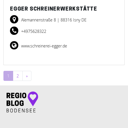
EGGER SCHREINERWERKSTÄTTE
Alemannenstraße 8
| 88316 Isny DE
+4975628322
www.schreinerei-egger.de
Beitragsnavigation
1
2
»