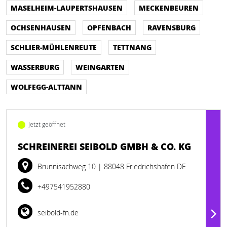
MASELHEIM-LAUPERTSHAUSEN
MECKENBEUREN
OCHSENHAUSEN
OPFENBACH
RAVENSBURG
SCHLIER-MÜHLENREUTE
TETTNANG
WASSERBURG
WEINGARTEN
WOLFEGG-ALTTANN
Jetzt geöffnet
SCHREINEREI SEIBOLD GMBH & CO. KG
Brunnisachweg 10
| 88048 Friedrichshafen DE
+497541952880
seibold-fn.de