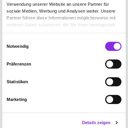
Verwendung unserer Website an unsere Partner für
www.schreinerei-steur.de
soziale Medien, Werbung und Analysen weiter. Unsere
Partner führen diese Informationen möglicherweise mit
weiteren Daten zusammen, die Sie ihnen bereitgestellt
haben oder die sie im Rahmen Ihrer Nutzung der Dienste
gesammelt haben.
Einwilligungsauswahl
Notwendig
Präferenzen
Statistiken
Jetzt geöffnet
BÜCHELE GBR SCHREINEREI
Marketing
Gutenzeller Straße 27
| 88486 Kirchberg an der Iller
DE
Details zeigen