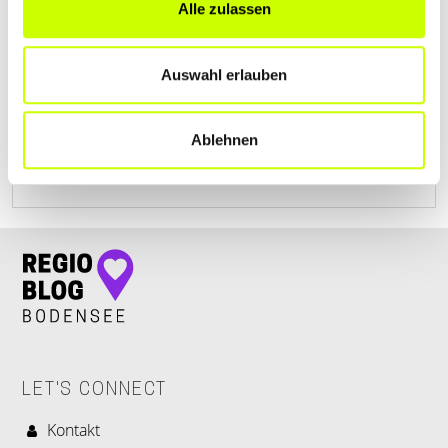
LAUPHEIM GMBH & CO. KG
Alle zulassen
Gottlieb-Röhm-Straße 4
| 88437 Maselheim-Äpfingen
DE
Auswahl erlauben
+497356950330
Ablehnen
www.trans-beton.de
LET'S CONNECT
Kontakt