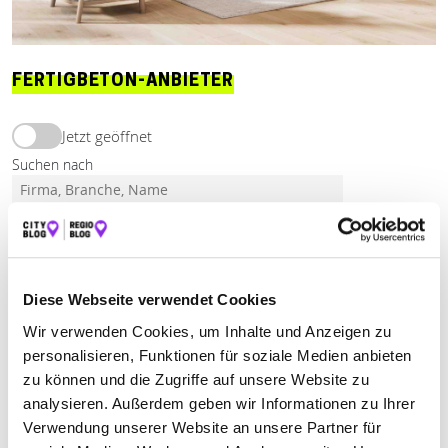
FERTIGBETON-ANBIETER
Jetzt geöffnet
Suchen nach
Finden
Diese Webseite verwendet Cookies
ALLE
LEUTKIRCH
MASELHEIM-ÄPFINGEN
Wir verwenden Cookies, um Inhalte und Anzeigen zu
personalisieren, Funktionen für soziale Medien anbieten
zu können und die Zugriffe auf unsere Website zu
Geschlossen - öffnet in 52 Minuten
analysieren. Außerdem geben wir Informationen zu Ihrer
TRANSPORTBETON LEUTKIRCH-ISNY
Verwendung unserer Website an unsere Partner für