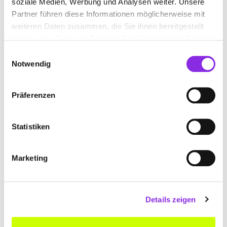
GMBH & CO. KG
soziale Medien, Werbung und Analysen weiter. Unsere
Partner führen diese Informationen möglicherweise mit
Auenweg 35
| 88299 Leutkirch DE
weiteren Daten zusammen, die Sie ihnen bereitgestellt
haben oder die sie im Rahmen Ihrer Nutzung der Dienste
+4975613585
gesammelt haben.
Einwilligungsauswahl
Notwendig
www.tb-leutkirch-isny.de
Präferenzen
Statistiken
Marketing
Details zeigen
TRANSBETON TRANSPORTBETONWERK