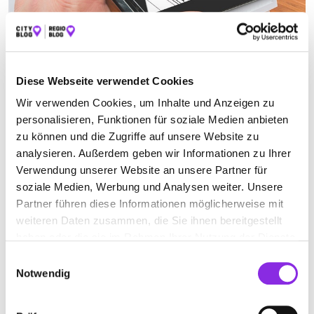
KÜCHENUMBAUUNTERNEHMEN
Diese Webseite verwendet Cookies
Suchen nach
Wir verwenden Cookies, um Inhalte und Anzeigen zu
personalisieren, Funktionen für soziale Medien anbieten
zu können und die Zugriffe auf unsere Website zu
analysieren. Außerdem geben wir Informationen zu Ihrer
Finden
Verwendung unserer Website an unsere Partner für
soziale Medien, Werbung und Analysen weiter. Unsere
ALLE
LAUPHEIM
Partner führen diese Informationen möglicherweise mit
weiteren Daten zusammen, die Sie ihnen bereitgestellt
haben oder die sie im Rahmen Ihrer Nutzung der Dienste
Jetzt geöffnet
gesammelt haben.
Einwilligungsauswahl
Notwendig
MOCK. EINRICHTUNGEN OHG
Rabenstraße 25
| 88471 Laupheim DE