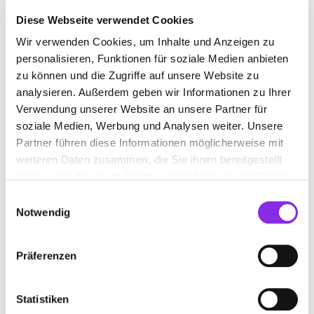
Diese Webseite verwendet Cookies
Wir verwenden Cookies, um Inhalte und Anzeigen zu
ZAUNFACHHANDEL
personalisieren, Funktionen für soziale Medien anbieten
zu können und die Zugriffe auf unsere Website zu
analysieren. Außerdem geben wir Informationen zu Ihrer
Suchen nach
Verwendung unserer Website an unsere Partner für
soziale Medien, Werbung und Analysen weiter. Unsere
Partner führen diese Informationen möglicherweise mit
Finden
weiteren Daten zusammen, die Sie ihnen bereitgestellt
haben oder die sie im Rahmen Ihrer Nutzung der Dienste
ALLE
KIRCHBERG AN DER ILLER
gesammelt haben.
Einwilligungsauswahl
Notwendig
Präferenzen
WALTER GROPPER E.K. HOLZ IM GARTEN
Bülzenstraße 9
| 88486 Kirchberg an der Iller DE
Statistiken
+4973542359