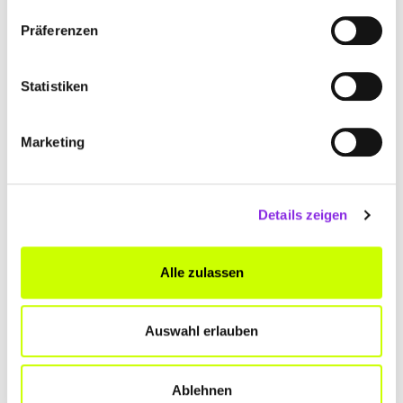
Präferenzen
Statistiken
Marketing
Geschlossen - öffnet am Montag um 09:00 Uhr
HERDRICH IMMOBILIEN
Details zeigen
Reischberghalde 20
| 88410 Bad Wurzach DE
Alle zulassen
+497564797871
Auswahl erlauben
www.herdrich-immobilien.de
Ablehnen