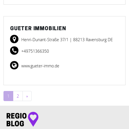
GUETER IMMOBILIEN
Henri-Dunant-Straße 37/1
| 88213 Ravensburg DE
+49751366350
www.gueter-immo.de
Beitragsnavigation
1
2
»