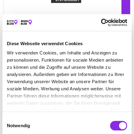
Diese Webseite verwendet Cookies
Geschlossen - öffnet am Montag um 09:00 Uhr
Wir verwenden Cookies, um Inhalte und Anzeigen zu
GENOSSENSCHAFT FÜR WOHNUNGSBAU
personalisieren, Funktionen für soziale Medien anbieten
zu können und die Zugriffe auf unsere Website zu
OBERLAND EG (GWO)
analysieren. Außerdem geben wir Informationen zu Ihrer
Marktplatz 18
| 88471 Laupheim DE
Verwendung unserer Website an unsere Partner für
soziale Medien, Werbung und Analysen weiter. Unsere
+49739270970
Partner führen diese Informationen möglicherweise mit
weiteren Daten zusammen, die Sie ihnen bereitgestellt
www.gwo.de
haben oder die sie im Rahmen Ihrer Nutzung der Dienste
gesammelt haben.
Einwilligungsauswahl
Notwendig