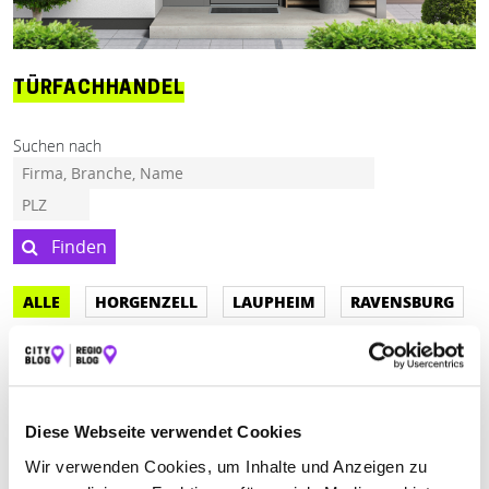
TÜRFACHHANDEL
Suchen nach
Finden
ALLE
HORGENZELL
LAUPHEIM
RAVENSBURG
Keine Öffnungszeiten angegeben
FRIEDBERT BLERSCH E.K.
Diese Webseite verwendet Cookies
Wir verwenden Cookies, um Inhalte und Anzeigen zu
Carl-Benz-Straße 15
| 88471 Laupheim DE