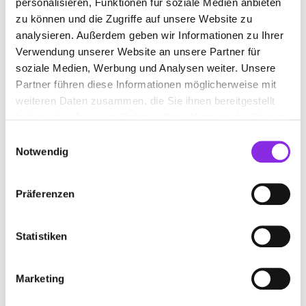
personalisieren, Funktionen für soziale Medien anbieten
+49739296600
zu können und die Zugriffe auf unsere Website zu
analysieren. Außerdem geben wir Informationen zu Ihrer
Verwendung unserer Website an unsere Partner für
www.insektenschutz-blersch.de
soziale Medien, Werbung und Analysen weiter. Unsere
Partner führen diese Informationen möglicherweise mit
weiteren Daten zusammen, die Sie ihnen bereitgestellt
haben oder die sie im Rahmen Ihrer Nutzung der Dienste
gesammelt haben.
Einwilligungsauswahl
Notwendig
Präferenzen
Statistiken
MÜLLER & JEHLE GMBH
Marketing
Am Tobel 12
| 88263 Horgenzell DE