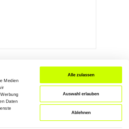
Alle zulassen
FÜR UNTERNEHMER
le Medien
ir
Produkte & Lösungen
Auswahl erlauben
, Werbung
Werben auf dem Blog
ren Daten
ienste
Ablehnen
Datenschutzerklärung
Rechtliche Hinweise