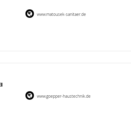
www.matousek-sanitaer.de
I
www.goepper-haustechnik.de