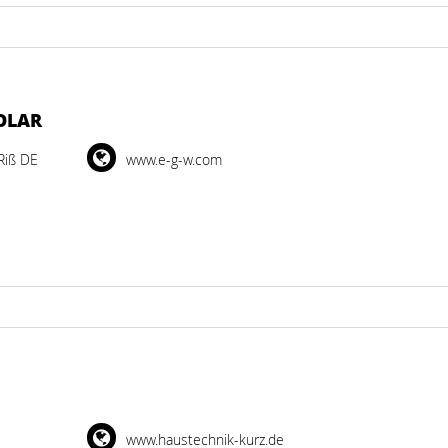
OLAR
Riß DE
www.e-g-w.com
www.haustechnik-kurz.de