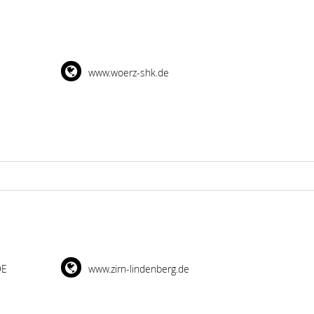
www.woerz-shk.de
DE
www.zirn-lindenberg.de