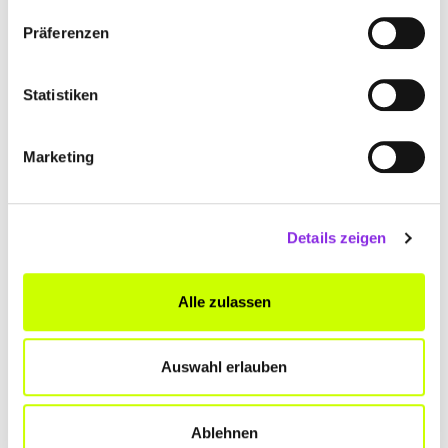
www.kaelte-dehm.de
Präferenzen
Statistiken
Marketing
Details zeigen
Alle zulassen
KÄLTE- & KLIMATECHNIK FRITZ GMBH
Unternützenbrugg 2
| 88138 Hergensweiler DE
Auswahl erlauben
+498388849
Ablehnen
www.kaelte-fritz.de