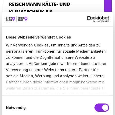
REISCHMANN KÄLTE- UND
KLIMATECHNIK E.K.
Paradiesweg 1
| 88131 Lindau-Oberreitnau DE
+498382944061
Diese Webseite verwendet Cookies
www.kaelte-reischmann.de
Wir verwenden Cookies, um Inhalte und Anzeigen zu
personalisieren, Funktionen für soziale Medien anbieten
zu können und die Zugriffe auf unsere Website zu
analysieren. Außerdem geben wir Informationen zu Ihrer
Verwendung unserer Website an unsere Partner für
soziale Medien, Werbung und Analysen weiter. Unsere
Keine Öffnungszeiten angegeben
Partner führen diese Informationen möglicherweise mit
DEHM KÄLTE-KLIMATECHNIK GMBH
weiteren Daten zusammen, die Sie ihnen bereitgestellt
haben oder die sie im Rahmen Ihrer Nutzung der Dienste
Hugelitzer Weg 6
| 88147 Achberg DE
gesammelt haben.
Einwilligungsauswahl
Notwendig
+498380981762