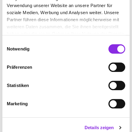
+4975021478
Verwendung unserer Website an unsere Partner für
soziale Medien, Werbung und Analysen weiter. Unsere
elektro-sonntag.net
Partner führen diese Informationen möglicherweise mit
weiteren Daten zusammen, die Sie ihnen bereitgestellt
haben oder die sie im Rahmen Ihrer Nutzung der Dienste
gesammelt haben.
Einwilligungsauswahl
Notwendig
Präferenzen
Statistiken
Geschlossen - öffnet morgen um 09:00 Uhr
Marketing
BRODBECK & KIMMICH GMBH
Hermann-Volz-Straße 50/1
| 88400 Biberach an der
Details zeigen