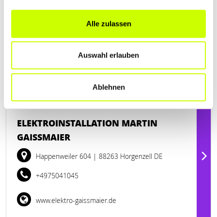
Riß DE
+49735147460
Alle zulassen
www.brodbeck-kimmich.de
Auswahl erlauben
Ablehnen
Geschlossen - öffnet morgen um 09:00 Uhr
ELEKTROINSTALLATION MARTIN
GAISSMAIER
Happenweiler 604
| 88263 Horgenzell DE
+4975041045
www.elektro-gaissmaier.de