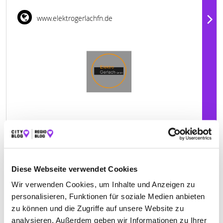
www.elektrogerlachfn.de
Geschlossen - öffnet morgen um 08:00 Uhr
Diese Webseite verwendet Cookies
ELEKTRO SONNTAG GMBH
Wir verwenden Cookies, um Inhalte und Anzeigen zu
personalisieren, Funktionen für soziale Medien anbieten
Hauptstraße 43
| 88284 Wolpertswende-
zu können und die Zugriffe auf unsere Website zu
Mochenwangen DE
analysieren. Außerdem geben wir Informationen zu Ihrer