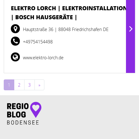
ELEKTRO LORCH | ELEKTROINSTALLATION
| BOSCH HAUSGERÄTE |
Hauptstraße 36
| 88048 Friedrichshafen DE
+49754154498
www.elektro-lorch.de
Beitragsnavigation
1
2
3
»