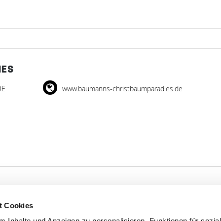
IES
DE
www.baumanns-christbaumparadies.de
t Cookies
'S CONNECT
SERVICE
 Inhalte und Anzeigen zu personalisieren, Funktionen für sozia