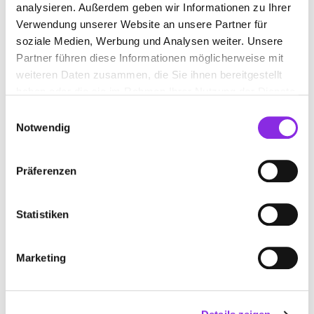
analysieren. Außerdem geben wir Informationen zu Ihrer
Verwendung unserer Website an unsere Partner für
soziale Medien, Werbung und Analysen weiter. Unsere
Partner führen diese Informationen möglicherweise mit
weiteren Daten zusammen, die Sie ihnen bereitgestellt
Geschlossen - öffnet am Montag um 08:00 Uhr
haben oder die sie im Rahmen Ihrer Nutzung der Dienste
PREIS GMBH – SPENGLEREI UND
gesammelt haben.
Einwilligungsauswahl
FLACHDACHBAU
Notwendig
Nagelshub 2
| 88171 Weiler-Simmerberg DE
Präferenzen
+4983875211861
Statistiken
www.spenglerei-preis.de
Marketing
Keine Öffnungszeiten angegeben