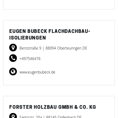
EUGEN BUBECK FLACHDACHBAU-
ISOLIERUNGEN
Benzstraße 9
| 88094 Oberteuringen DE
+497546476
www.eugenbubeck.de
FORSTER HOLZBAU GMBH & CO. KG
Säntisstr. 20a
| 88145 Opfenbach DE