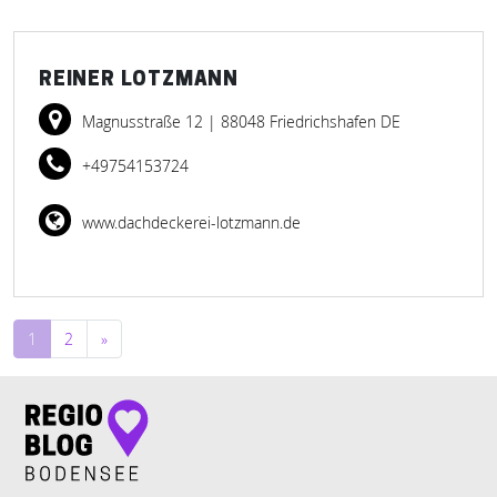
REINER LOTZMANN
Magnusstraße 12
| 88048 Friedrichshafen DE
+49754153724
www.dachdeckerei-lotzmann.de
Beitragsnavigation
1
2
»