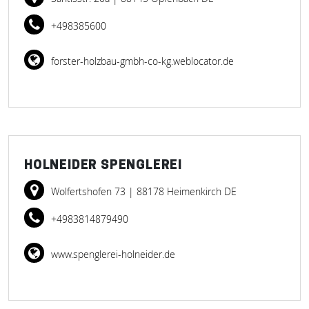
+498385600
forster-holzbau-gmbh-co-kg.weblocator.de
HOLNEIDER SPENGLEREI
Wolfertshofen 73
| 88178 Heimenkirch DE
+4983814879490
www.spenglerei-holneider.de