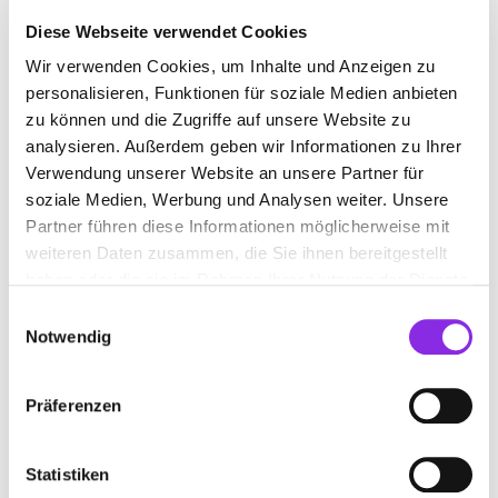
Diese Webseite verwendet Cookies
Wir verwenden Cookies, um Inhalte und Anzeigen zu
WASSERAUFBEREITUNGSANLAGE
personalisieren, Funktionen für soziale Medien anbieten
zu können und die Zugriffe auf unsere Website zu
analysieren. Außerdem geben wir Informationen zu Ihrer
Suchen nach
Verwendung unserer Website an unsere Partner für
soziale Medien, Werbung und Analysen weiter. Unsere
Partner führen diese Informationen möglicherweise mit
Finden
weiteren Daten zusammen, die Sie ihnen bereitgestellt
haben oder die sie im Rahmen Ihrer Nutzung der Dienste
ALLE
HOCHDORF
gesammelt haben.
Einwilligungsauswahl
Notwendig
Präferenzen
DIWASERV GMBH HILLER & SCHMITT
Steigäcker 35
| 88454 Hochdorf DE
Statistiken
+4973559347166