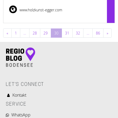
www.holzkunst-egger.com
Beitragsnavigation
«
1
…
28
29
30
31
32
…
86
»
LET'S CONNECT
Kontakt
SERVICE
WhatsApp