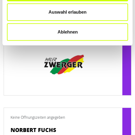
Felsenweg 12
| 88416 Steinhausen DE
Auswahl erlauben
+4973581488
Ablehnen
maler-zwerger.weblocator.de
Keine Öffnungszeiten angegeben
NORBERT FUCHS