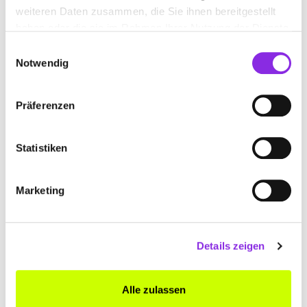
Inselstr. 2
| 88074 Meckenbeuren DE
weiteren Daten zusammen, die Sie ihnen bereitgestellt
haben oder die sie im Rahmen Ihrer Nutzung der Dienste
+4975421674
gesammelt haben.
Einwilligungsauswahl
Notwendig
www.laitenberger-fensterbau.de
Präferenzen
Statistiken
Marketing
Details zeigen
Keine Öffnungszeiten angegeben
MALER ZWERGER
Alle zulassen