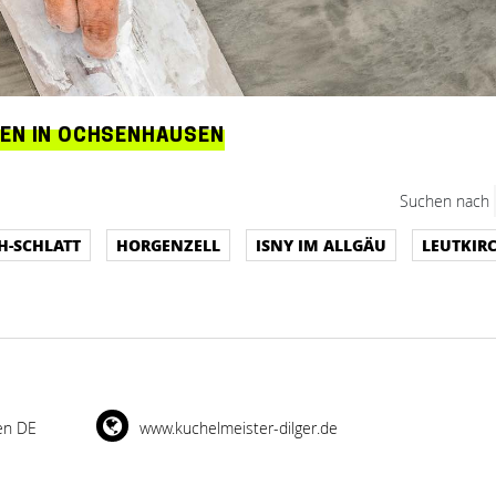
EN IN OCHSENHAUSEN
Suchen nach
H-SCHLATT
HORGENZELL
ISNY IM ALLGÄU
LEUTKIR
en DE
www.kuchelmeister-dilger.de