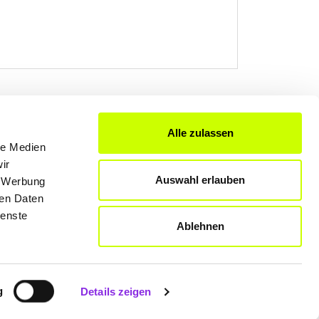
Alle zulassen
FÜR UNTERNEHMER
le Medien
ir
Produkte & Lösungen
Auswahl erlauben
, Werbung
Werben auf dem Blog
ren Daten
ienste
Ablehnen
Datenschutzerklärung
Rechtliche Hinweise
g
Details zeigen