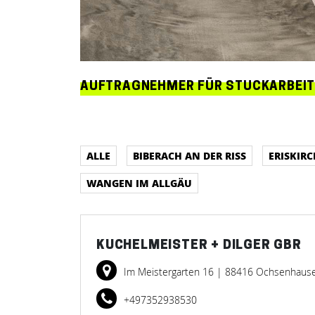
AUFTRAGNEHMER FÜR STUCKARBEIT
ALLE
BIBERACH AN DER RISS
ERISKIRC
WANGEN IM ALLGÄU
KUCHELMEISTER + DILGER GBR
Im Meistergarten 16
| 88416 Ochsenhaus
+497352938530