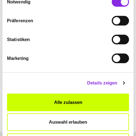
Notwendig
Geschlossen - öffnet am Montag um 09:00 Uhr
SACHS GMBH & CO. KG
Präferenzen
Hüttisheimer Straße 10
| 88480 Achstetten-
Oberholzheim DE
Statistiken
+497392913060
Marketing
www.gerüstbau-sachs.de
Details zeigen
Alle zulassen
Auswahl erlauben