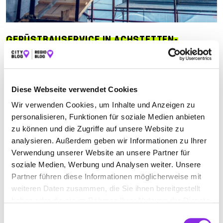
GERÜSTBAUSERVICE IN ACHSTETTEN-
OBERHOLZHEIM
Suchen nach
Diese Webseite verwendet Cookies
Wir verwenden Cookies, um Inhalte und Anzeigen zu
personalisieren, Funktionen für soziale Medien anbieten
Finden
zu können und die Zugriffe auf unsere Website zu
analysieren. Außerdem geben wir Informationen zu Ihrer
ALLE
ACHSTETTEN-OBERHOLZHEIM
Verwendung unserer Website an unsere Partner für
soziale Medien, Werbung und Analysen weiter. Unsere
BURGRIEDEN
EROLZHEIM
FRIEDRICHSHAFEN
Partner führen diese Informationen möglicherweise mit
weiteren Daten zusammen, die Sie ihnen bereitgestellt
NONNENHORN
STEINHAUSEN
haben oder die sie im Rahmen Ihrer Nutzung der Dienste
gesammelt haben.
Einwilligungsauswahl